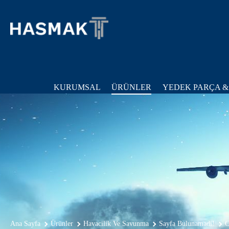
KURUMSAL
ÜRÜNLER
YEDEK PARÇA &
Ana Sayfa
Ürünler
Havacilik Ve Savunma
Sayfa Bulunamadi!
C