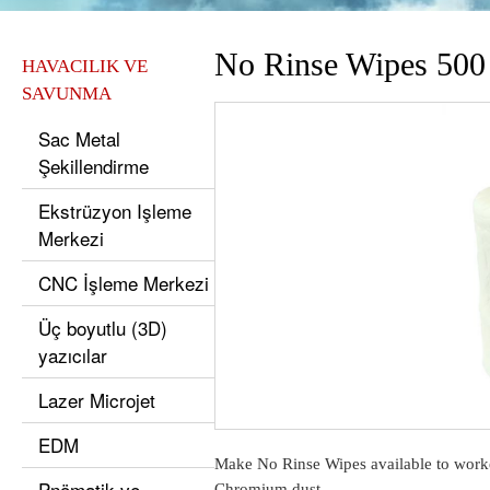
No Rinse Wipes 500 
HAVACILIK VE
SAVUNMA
Sac Metal
Şekillendirme
Ekstrüzyon Işleme
Merkezi
CNC İşleme Merkezi
Üç boyutlu (3D)
yazıcılar
Lazer Microjet
EDM
Make No Rinse Wipes available to work
Pnömatik ve
Chromium dust.