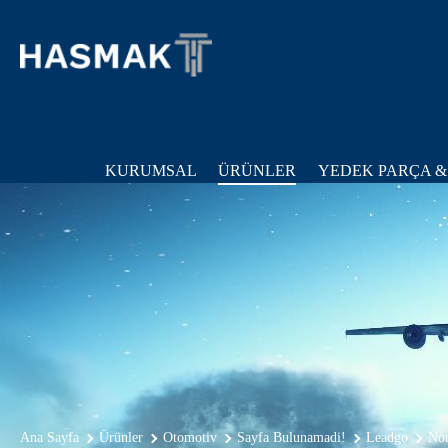
KURUMSAL
ÜRÜNLER
YEDEK PARÇA &
Ana Sayfa
Ürünler
Otomotiv
Sayfa Bulunamadi!
Leadgo
Non