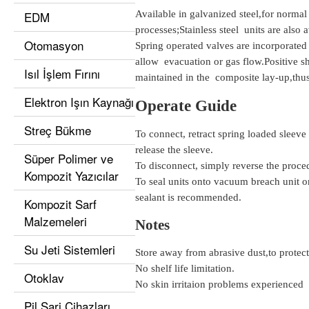
EDM
Available in galvanized steel,for normal 
processes;Stainless steel units are also 
Otomasyon
Spring operated valves are incorporated
allow evacuation or gas flow.Positive sh
Isıl İşlem Fırını
maintained in the composite lay-up,thus
Elektron Işın Kaynağı
Operate Guide
Streç Bükme
To connect, retract spring loaded sleeve
release the sleeve.
Süper Polimer ve
To disconnect, simply reverse the proce
Kompozit Yazıcılar
To seal units onto vacuum breach unit 
sealant is recommended.
Kompozit Sarf
Malzemeleri
Notes
Su Jeti Sistemleri
Store away from abrasive dust,to protect
No shelf life limitation.
Otoklav
No skin irritaion problems experienced
Pil Şarj Cihazları