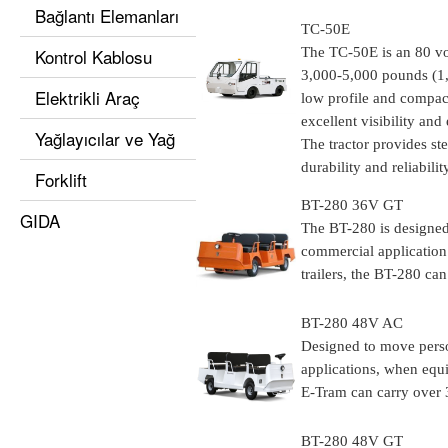
Bağlantı Elemanları
TC-50E
Kontrol Kablosu
The TC-50E is an 80 vo
3,000-5,000 pounds (1,3
Elektrikli Araç
low profile and compac
excellent visibility and
Yağlayıcılar ve Yağ
The tractor provides st
durability and reliabilit
Forklift
BT-280 36V GT
GIDA
The BT-280 is designed 
commercial application
trailers, the BT-280 can
BT-280 48V AC
Designed to move person
applications, when equi
E-Tram can carry over 3
BT-280 48V GT