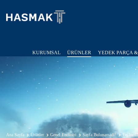
KURUMSAL
ÜRÜNLER
YEDEK PARÇA &
Ana Sayfa
Ürünler
Genel Endüstri
Sayfa Bulunamadi!
Taylor-