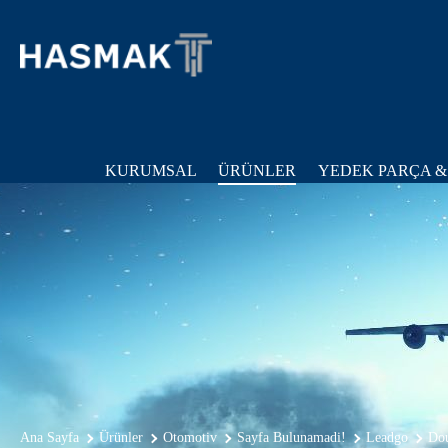
KURUMSAL
ÜRÜNLER
YEDEK PARÇA &
Ana Sayfa
Ürünler
Otomotiv
Sayfa Bulunamadi!
Leadgo
Dou