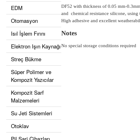
EDM
DF52 with thickness of 0.05 mm-0.3mm, 
and chemical resistance silicone, us
Otomasyon
High adhesive and excellent weatherabil
Isıl İşlem Fırını
Notes
Elektron Işın Kaynağı
No special storage conditions required
Streç Bükme
Süper Polimer ve
Kompozit Yazıcılar
Kompozit Sarf
Malzemeleri
Su Jeti Sistemleri
Otoklav
Pil Şarj Cihazları