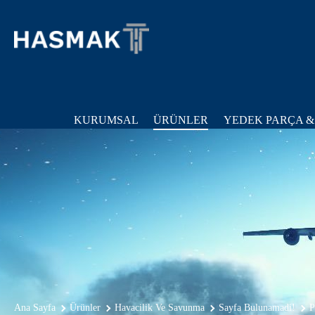
KURUMSAL
ÜRÜNLER
YEDEK PARÇA &
Ana Sayfa
Ürünler
Havacilik Ve Savunma
Sayfa Bulunamadi!
P