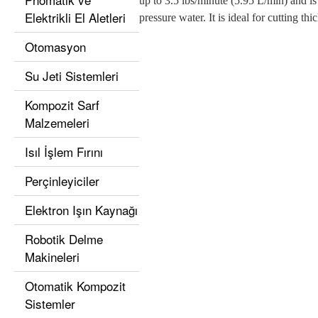
up to 3.5 lbs/minute (5.95 L/min) and is
Elektrikli El Aletleri
pressure water. It is ideal for cutting thi
Otomasyon
Su Jeti Sistemleri
Kompozit Sarf
Malzemeleri
Isıl İşlem Fırını
Perçinleyiciler
Elektron Işın Kaynağı
Robotik Delme
Makineleri
Otomatik Kompozit
Sistemler