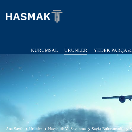
KURUMSAL
ÜRÜNLER
YEDEK PARÇA &
Ana Sayfa
Ürünler
Havacilik Ve Savunma
Sayfa Bulunamadi!
S