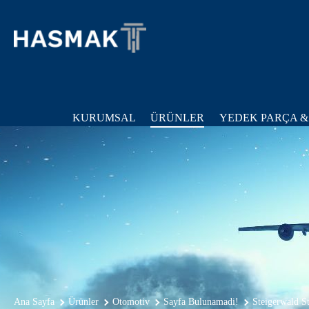
KURUMSAL
ÜRÜNLER
YEDEK PARÇA &
Ana Sayfa
Ürünler
Otomotiv
Sayfa Bulunamadi!
Steigerwald S