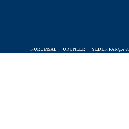
KURUMSAL
ÜRÜNLER
YEDEK PARÇA &
Ana Sayfa
Ürünler
Kompozit
Sayfa Bulunamadi!
Harcourt
C