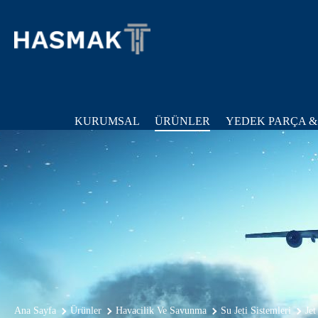
KURUMSAL
ÜRÜNLER
YEDEK PARÇA &
Ana Sayfa
Ürünler
Havacilik Ve Savunma
Su Jeti Sistemleri
Jet