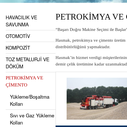
PETROKİMYA VE
HAVACILIK VE
SAVUNMA
“Başarı
Doğru Makine Seçimi
ile Başla
OTOMOTİV
Hasmak, petrokimya ve çimento üretim si
KOMPOZİT
distribütörlüğünü yapmaktadır.
Hasmak’in hizmet verdigi müşterilerinin f
TOZ METALURJİ VE
demir çelik üretimine kadar uzanmaktadı
DÖKÜM
PETROKİMYA VE
ÇİMENTO
Yükleme/Boşaltma
Kolları
Sıvı ve Gaz Yükleme
Kolları