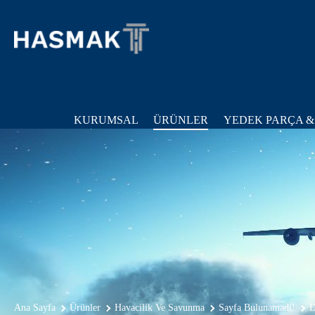
KURUMSAL
ÜRÜNLER
YEDEK PARÇA &
Ana Sayfa
Ürünler
Havacilik Ve Savunma
Sayfa Bulunamadi!
D