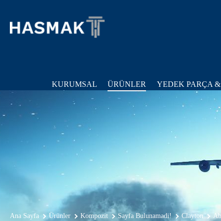
KURUMSAL
ÜRÜNLER
YEDEK PARÇA &
Ana Sayfa
Ürünler
Kompozit
Sayfa Bulunamadi!
Clayton
Ab